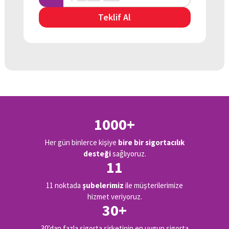
Teklif Al
1000+
Her gün binlerce kişiye
bire bir sigortacılık
desteği
sağlıyoruz.
11
11 noktada
şubelerimiz
ile müşterilerimize
hizmet veriyoruz.
30+
30’dan fazla sigorta şirketinin en uygun sigorta