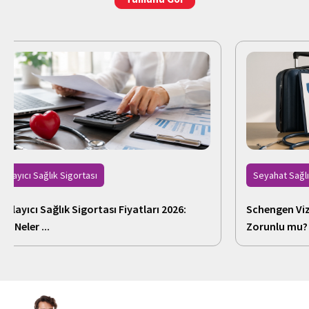
rtası
Seyahat Sağlık Sigortası
gortası Fiyatları 2026:
Schengen Vizesi İçin Seyahat 
Zorunlu mu?