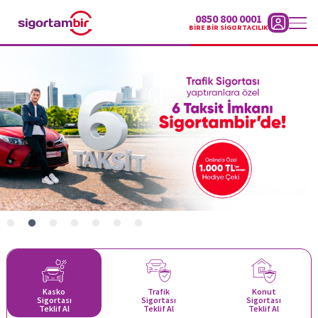
0850 800 0001
BİRE BİR SİGORTACILIK
kımızda
Hızlı
Teklif
Al
Hasar
Süreci
Blog
panyalar
letişim
Kasko
Trafik
Konut
Sigortası
Sigortası
Sigortası
Teklif Al
Teklif Al
Teklif Al