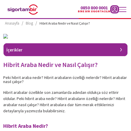
0850 800 0001
BİRE BİR SİGORTACILIK
/
/
Anasayfa
Blog
Hibrit Araba Nedir ve Nasıl Çalışır?
kımızda
Hızlı
İçerikler
Teklif
Al
Hibrit Araba Nedir ve Nasıl Çalışır?
Hasar
Süreci
Peki hibrit araba nedir? Hibrit arabaların özelliği nelerdir? Hibrit arabalar
nasıl çalışır?
Blog
Hibrit arabalar özellikle son zamanlarda adından oldukça söz ettirir
oldular. Peki hibrit araba nedir? Hibrit arabaların özelliği nelerdir? Hibrit
panyalar
arabalar nasıl çalışır? Hibrit arabalara dair tüm merak ettiklerinizi
letişim
detaylarıyla yazımızda bulabilirsiniz.
Hibrit Araba Nedir?