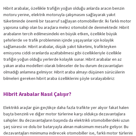
Hibrit arabalar, özellikle trafiğin yoğun olduğu anlarda aracın benzin
motoru yerine, elektrik motoruyla çalışmasını sağlayarak yakıt
tüketiminde önemli bir tasarruf sağlayan otomobillerdir. İki farklı motor
yapısına sahip olan bu araçlara melez otomobil de denmektedir. Hibrit
arabaların tercih edilmesindeki en büyük etken, özellikle büyük
şehirlerde ve trafik probleminin içinde yaşayanlar için kolaylık
sağlamasıdır. Hibrit arabalar, düşük yakıt tüketimi, trafikteyken
emisyonu ciddi oranlarda azaltabilmesi gibi özellikleriyle özellikle
trafiğin yoğun olduğu yerlerde kolaylık sunar. Hibrit arabalar en az
yakan araba modelleri olarak bilinseler de bu durum dezavantajları
olmadığı anlamına gelmiyor. Hibrit araba almayı düşünen sürücülerin
bilmeleri gereken hibrit araba özelliklerini şöyle sıralayabiliriz:
Hibrit Arabalar Nasıl Çalışır?
Elektrikli araçlar gün geçtikçe daha fazla trafikte yer alıyor fakat halen
başta benzinli ve diğer motor türlerine karşı oldukça dezavantajlara
sahipler. Bu dezavantajların başında da elektrikli otomobillerdeki uzun
şarj süresi ve dolu bir bataryayla alınan maksimum mesafe geliyor. Bu
dezavantajları minimuma indirecek otomobiller ise, farklı motor türlerini