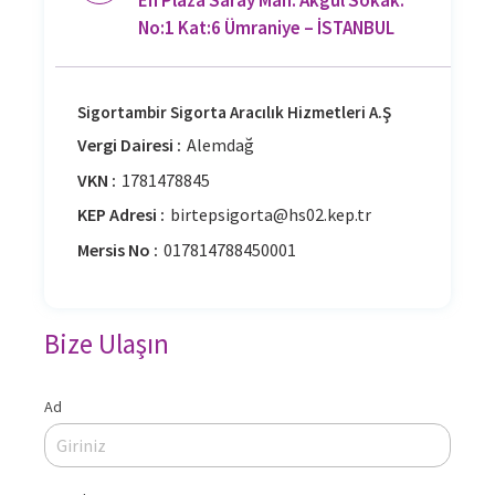
En Plaza Saray Mah. Akgül Sokak.
No:1 Kat:6 Ümraniye – İSTANBUL
Sigortambir Sigorta Aracılık Hizmetleri A.Ş
Vergi Dairesi :
Alemdağ
VKN :
1781478845
KEP Adresi :
birtepsigorta@hs02.kep.tr
Mersis No :
017814788450001
Bize Ulaşın
Ad