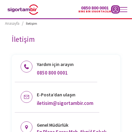
0850 800 0001
BİRE BİR SİGORTACILIK
/
Anasayfa
İletişim
kımızda
İletişim
Hızlı
Teklif
Al
Yardım için arayın
Hasar
0850 800 0001
Süreci
Blog
E-Posta’dan ulaşın
panyalar
iletisim@sigortambir.com
letişim
Genel Müdürlük